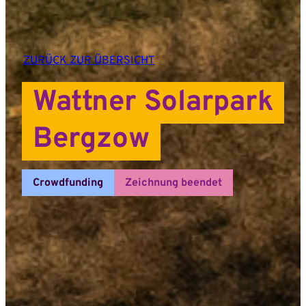
ZURÜCK ZUR ÜBERSICHT
Wattner Solarpark
Bergzow
Crowdfunding
Zeichnung beendet