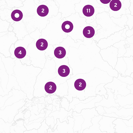
2
2
11
3
2
4
3
3
2
2